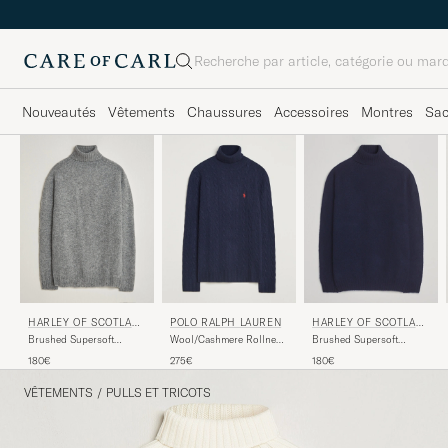
Rechercher
Nouveautés
Vêtements
Chaussures
Accessoires
Montres
Sa
HARLEY OF SCOTLAN
POLO RALPH LAUREN
HARLEY OF SCOTLAN
D
D
Brushed Supersoft
Wool/Cashmere Rollneck
Brushed Supersoft
Lambswool Rollneck Mid
Hunter Navy
Lambswool Rollneck
180€
275€
180€
Grey
Navy
VÊTEMENTS
/
PULLS ET TRICOTS