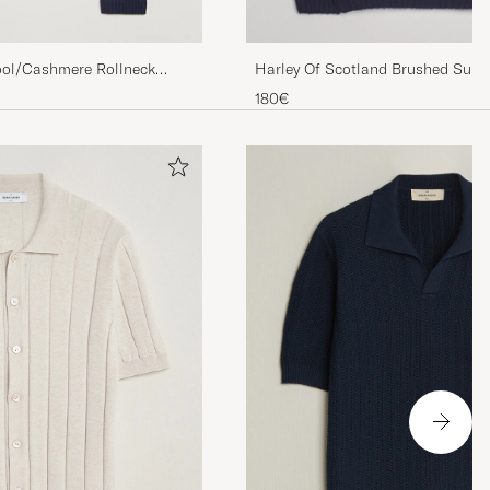
ool/Cashmere Rollneck
Harley Of Scotland Brushed Supe
Lambswool Rollneck Navy
180€