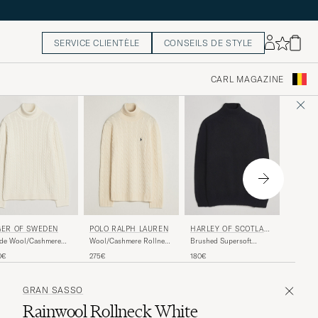
SERVICE CLIENTÈLE
CONSEILS DE STYLE
CARL MAGAZINE
ALTEA
GER OF SWEDEN
POLO RALPH LAUREN
HARLEY OF SCOTLAN
D
Wool/Ca
lde Wool/Cashmere
Wool/Cashmere Rollneck
Brushed Supersoft
Brown 
le Turtleneck
Andover Cream
Lambswool Rollneck
250€
0€
275€
180€
celain Cream
Black
GRAN SASSO
Rainwool Rollneck White