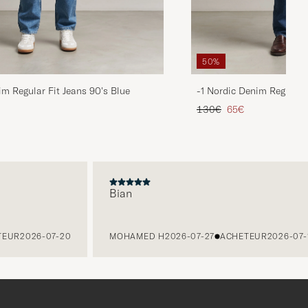
50%
im Regular Fit Jeans 90's Blue
-1 Nordic Denim Regular 
duit
Prix ordinaire
Prix réduit
130€
65€
Bian
R
2026-07-20
MOHAMED H
2026-07-27
ACHETEUR
2026-07-14