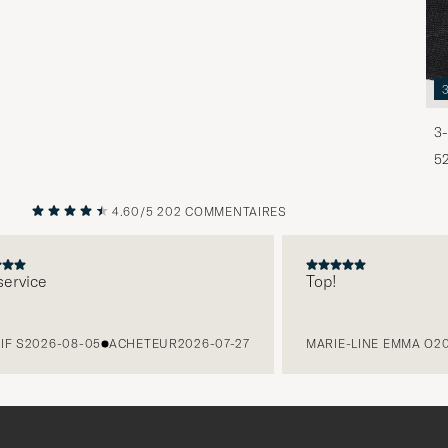
3-
5
4.60/5
202 COMMENTAIRES
PRÉCÉDENT
SUIVANT
ice
Top!
2026-08-05
ACHETEUR
2026-07-27
MARIE-LINE EMMA O
2026-