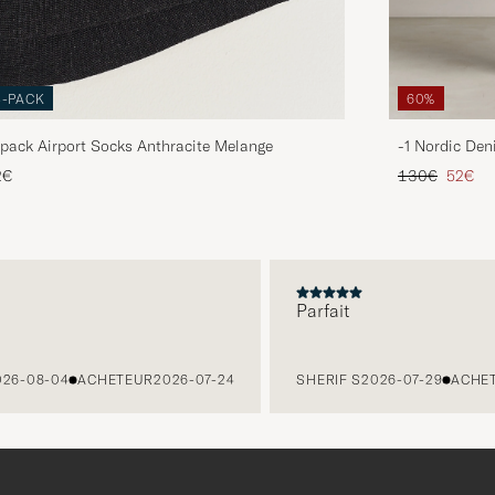
3-PACK
60%
pack Airport Socks Anthracite Melange
-1 Nordic Den
Prix ordinaire
Prix ré
2€
130€
52€
Parfait
08-04
ACHETEUR
2026-07-24
SHERIF S
2026-07-29
ACHETEU