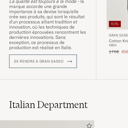
La qualité est toujours à la mode
- la
marque accorde une grande
importance à sa devise lorsqu'elle
crée ses produits, qui sont le résultat
d'un processus alliant tradition et
50%
innovation, où les techniques de
production éprouvées rencontrent les
GRAN SAS
dernières innovations. Sans
Cotton Kn
exception, ce processus de
48
50
production est réalisé en Italie.
Prix ordina
Prix
170€
85
SE RENDRE À GRAN SASSO
Italian Department