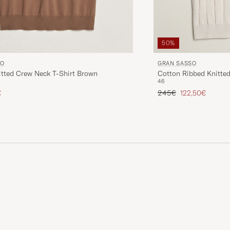
50%
GRAN SASSO
SO
Cotton Ribbed Knitted
itted Crew Neck T-Shirt Brown
46
Prix ordinaire
Prix réduit
ire
 réduit
245€
122,50€
€