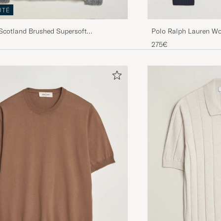
UTÉ
 Scotland Brushed Supersoft
Polo Ralph Lauren W
 Rollneck Mid Grey
Hunter Navy
275€