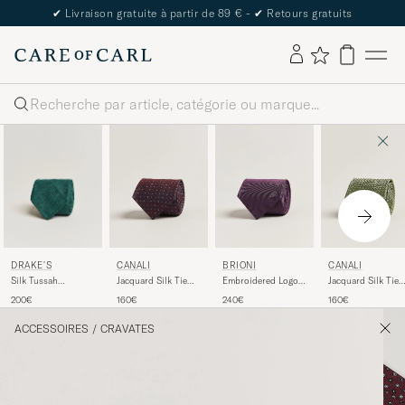
✔
Livraison gratuite à partir de 89 € -
✔
Retours gratuits
Rechercher
DRAKE'S
CANALI
BRIONI
CANALI
Silk Tussah
Jacquard Silk Tie
Embroidered Logo
Jacquard Silk Tie
Handrolled Tie
Burgundy
Silk Tie Burgundy
Grass Green
200€
160€
240€
160€
Green
ACCESSOIRES
/
CRAVATES