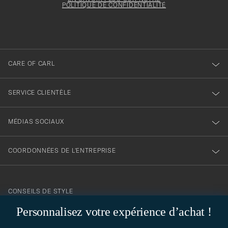
votre
être
POLITIQUE DE CONFIDENTIALITÉ
inscription
rempli
à
notre
newsletter
CARE OF CARL
SERVICE CLIENTÈLE
MÉDIAS SOCIAUX
COORDONNÉES DE L'ENTREPRISE
CONSEILS DE STYLE
Personnalisez votre expérience d’achat !
Besoin d'aide pour trouver votre style ? Laissez-nous vous guider,
contact@careofcarl.com
nous sommes heureux de vous aider !