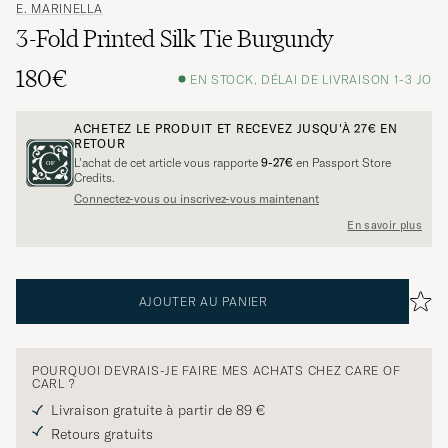
E. MARINELLA
3-Fold Printed Silk Tie Burgundy
180€
EN STOCK, DÉLAI DE LIVRAISON 1-3 JO
ACHETEZ LE PRODUIT ET RECEVEZ JUSQU'À
27€
EN
RETOUR
L’achat de cet article vous rapporte
9-27€
en Passport Store
Credits.
Connectez-vous ou inscrivez-vous maintenant
En savoir plus
AJOUTER AU PANIER
POURQUOI DEVRAIS-JE FAIRE MES ACHATS CHEZ CARE OF
CARL ?
Livraison gratuite à partir de 89 €
Retours gratuits