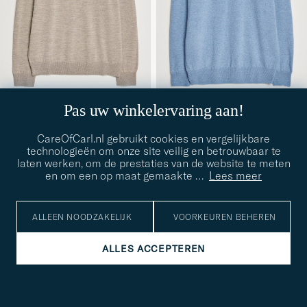
Pas uw winkelervaring aan!
MORRIS
ALTEA
Merino O-Neck Khaki
Long Sleeve Knitted Polo
S
M
L
XL
S
M
L
CareOfCarl.nl gebruikt cookies en vergelijkbare
Sky Blue
technologieën om onze site veilig en betrouwbaar te
160€
200€
laten werken, om de prestaties van de website te meten
en om een op maat gemaakte
…
Lees meer
NIEUW
NIEUW
ALLEEN NOODZAKELIJK
VOORKEUREN BEHEREN
ALLES ACCEPTEREN