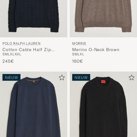
POLO RALPH LAUREN
MORRIS
Cotton Cable Half Zip
Merino O-Neck Brown
S
M
L
XL
XXL
S
M
L
XL
Hunter Navy
245€
160€
NIEUW
NIEUW