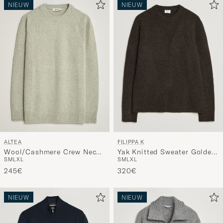
NIEUW
NIEUW
ALTEA
FILIPPA K
Wool/Cashmere Crew Neck
Yak Knitted Sweater Golden
S
M
L
XL
S
M
L
XL
Pullover Mint Green
Brown
245€
320€
NIEUW
NIEUW