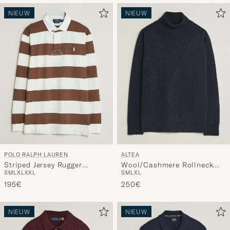
NIEUW
NIEUW
POLO RALPH LAUREN
ALTEA
Striped Jersey Rugger
Wool/Cashmere Rollneck
S
M
L
XL
XXL
S
M
L
XL
Cream/Brown
Navy Melange
195€
250€
NIEUW
NIEUW