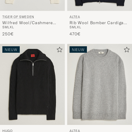
TIGER OF SWEDEN
ALTEA
Wilfred Wool/Cashmere
Rib Wool Bomber Cardigan
S
M
L
XL
S
M
L
XL
Sweater Porcelain Cream
Navy
250€
470€
NIEUW
NIEUW
HUGO
ALTEA