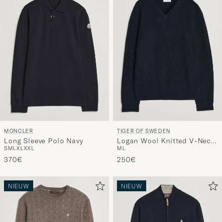
MONCLER
TIGER OF SWEDEN
Long Sleeve Polo Navy
Logan Wool Knitted V-Neck
S
M
L
XL
XXL
M
L
Night Grape
370€
250€
NIEUW
NIEUW