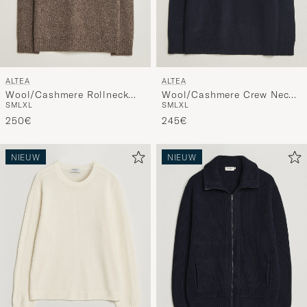
ALTEA
ALTEA
Wool/Cashmere Rollneck
Wool/Cashmere Crew Neck
S
M
L
XL
S
M
L
XL
Brown Melange
Pullover Navy
250€
245€
NIEUW
NIEUW