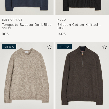
BOSS ORANGE
HUGO
Tempesto Sweater Dark Blue
Sribban Cotton Knitted
S
M
L
XL
M
L
XL
Sweater Black
90€
140€
NIEUW
NIEUW