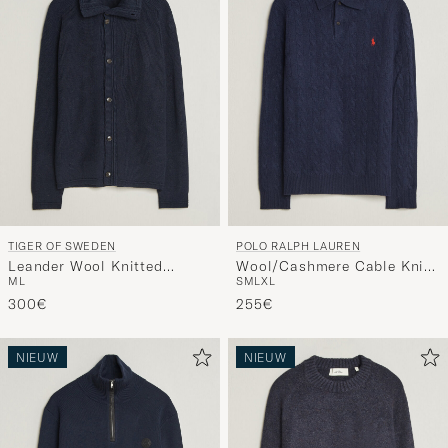
TIGER OF SWEDEN
POLO RALPH LAUREN
Leander Wool Knitted
Wool/Cashmere Cable Knit
M
L
S
M
L
XL
Cardigan Night Grape
Polo Hunter Navy
300€
255€
NIEUW
NIEUW