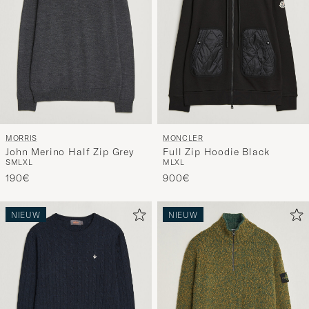
MORRIS
MONCLER
John Merino Half Zip Grey
Full Zip Hoodie Black
S
M
L
XL
M
L
XL
190€
900€
NIEUW
NIEUW