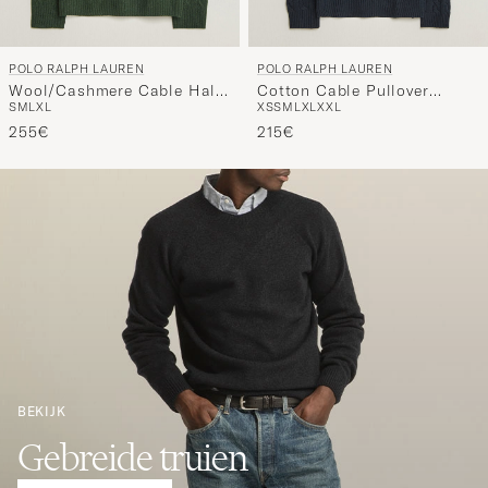
POLO RALPH LAUREN
POLO RALPH LAUREN
Wool/Cashmere Cable Half
Cotton Cable Pullover
S
M
L
XL
XS
S
M
L
XL
XXL
Zip Lodgepole Pine Heather
Hunter Navy
255€
215€
BEKIJK
Gebreide truien