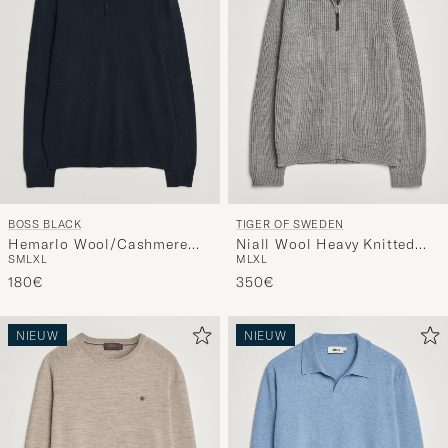
BOSS BLACK
TIGER OF SWEDEN
Hemarlo Wool/Cashmere
Niall Wool Heavy Knitted
S
M
L
XL
M
L
XL
Half Zip Dark Blue
Full Zip Grey Melange
180€
350€
NIEUW
NIEUW