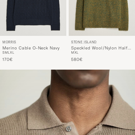
MORRIS
STONE ISLAND
Merino Cable O-Neck Navy
Speckled Wool/Nylon Half
S
M
L
XL
M
XL
Zip Dark Green Melange
170€
580€