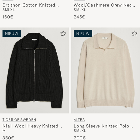
Srtithon Cotton Knitted
Wool/Cashmere Crew Neck
S
M
L
XL
S
M
L
XL
Half Zip Black
Pullover Light Grey
160€
245€
NIEUW
NIEUW
TIGER OF SWEDEN
ALTEA
Niall Wool Heavy Knitted
Long Sleeve Knitted Polo
M
S
M
L
XL
Full Zip Black
Beige
350€
200€