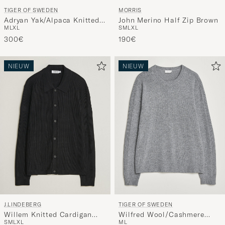
TIGER OF SWEDEN
MORRIS
Adryan Yak/Alpaca Knitted
John Merino Half Zip Brown
M
L
XL
S
M
L
XL
Sweater Stone Melange
300€
190€
NIEUW
NIEUW
J.LINDEBERG
TIGER OF SWEDEN
Willem Knitted Cardigan
Wilfred Wool/Cashmere
S
M
L
XL
M
L
Black
Sweater Light Grey Melange