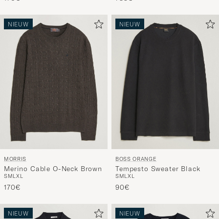
NIEUW
NIEUW
MORRIS
BOSS ORANGE
Merino Cable O-Neck Brown
Tempesto Sweater Black
S
M
L
XL
S
M
L
XL
170€
90€
NIEUW
NIEUW