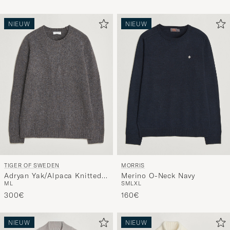
NIEUW
NIEUW
TIGER OF SWEDEN
MORRIS
Adryan Yak/Alpaca Knitted
Merino O-Neck Navy
M
L
S
M
L
XL
Sweater Grey Melange
300€
160€
NIEUW
NIEUW