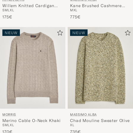
Willem Knitted Cardigan
Kane Brushed Cashmere
S
M
L
XL
M
XL
Light Grey Melange
Sweater Magnolia
175€
775€
NIEUW
NIEUW
MORRIS
MASSIMO ALBA
Merino Cable O-Neck Khaki
Chad Mouline Sweater Olive
S
M
L
XL
XL
170€
735€