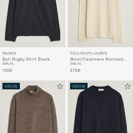
PALMES
POLO RALPH LAUREN
Ball Rugby Shirt Black
Wool/Cashmere Rollneck
S
M
L
XL
S
M
L
XL
Andover Cream
135€
275€
NIEUW
NIEUW