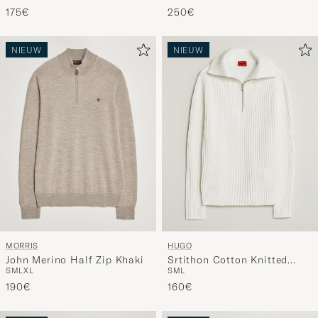
175€
250€
NIEUW
NIEUW
MORRIS
HUGO
John Merino Half Zip Khaki
Srtithon Cotton Knitted
S
M
L
XL
S
M
L
Half Zip Natural
190€
160€