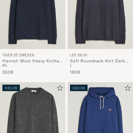
TIGER OF SWEDEN
LES DEUX
Hamish Wool Heavy Knitted
Soft Roundneck Knit Dark
M
L
L
Half Zip Night Grape
Navy
350€
180€
NIEUW
NIEUW