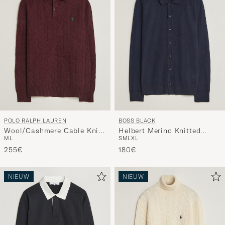
POLO RALPH LAUREN
BOSS BLACK
Wool/Cashmere Cable Knit
Helbert Merino Knitted
M
L
S
M
L
XL
Polo Aged Wine Heather
Cardigan Dark Blue
255€
180€
NIEUW
NIEUW