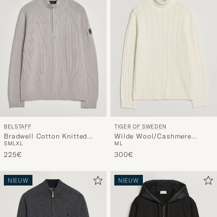
BELSTAFF
TIGER OF SWEDEN
Bradwell Cotton Knitted
Wilde Wool/Cashmere
S
M
L
XL
M
L
Quarter Zip Concrete
Cable Turtleneck Porcelain
225€
Cream
300€
NIEUW
NIEUW