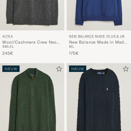
ALTEA
NEW BALANCE MADE IN US & UK
Wool/Cashmere Crew Neck
New Balance Made in Made
S
M
L
XL
M
L
Pullover Charcoal Melange
In USA Core Hoodie Blue
245€
Oyster
175€
NIEUW
NIEUW