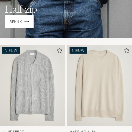
Half-zip
BEKIJK
NIEUW
NIEUW
J.LINDEBERG
MASSIMO ALBA